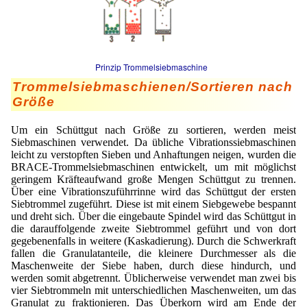
Lohnfertigung
Emulgatoren
Ultra spherical granulation (english)
Kontakt
Druckhärtemessung
Geschmacksmaskierung
Ultra spherical granulation (francais)
Ultraschallbäder
Adressen
Suche
Instant Kugeln
Des microbilles de granulométrie précise
Prinzip Trommelsiebmaschine
Kontaktformular
Mitgliederseiten
Katalysatorträger
Trommelsiebmaschienen/Sortieren nach
Runde Sache
Angebotsanfrage
Größe
Keramiken
Neu Registrieren
Login
Fraunhofer UMSICHT Tage
Anfahrt
Um ein Schüttgut nach Größe zu sortieren, werden meist
Keramische Hohlkugeln
Zusatzinformationen
Probiotics Encapsulation
Siebmaschinen verwendet. Da übliche Vibrationssiebmaschinen
Neu Registrieren
Bestätigungsseite Anfrage
leicht zu verstopften Sieben und Anhaftungen neigen, wurden die
Kosmetik
Passwort vergessen
BRACE-Trommelsiebmaschinen entwickelt, um mit möglichst
Powering Green Chemistry with Microspheres and
geringem Kräfteaufwand große Mengen Schüttgut zu trennen.
Microcapsules
Metalle
Über eine Vibrationszuführrinne wird das Schüttgut der ersten
Siebtrommel zugeführt. Diese ist mit einem Siebgewebe bespannt
Pharmazeutika
und dreht sich. Über die eingebaute Spindel wird das Schüttgut in
die darauffolgende zweite Siebtrommel geführt und von dort
Polymere
gegebenenfalls in weitere (Kaskadierung). Durch die Schwerkraft
fallen die Granulatanteile, die kleinere Durchmesser als die
Maschenweite der Siebe haben, durch diese hindurch, und
Probiotika
werden somit abgetrennt. Üblicherweise verwendet man zwei bis
vier Siebtrommeln mit unterschiedlichen Maschenweiten, um das
Sehr kleine Kapseln
Granulat zu fraktionieren. Das Überkorn wird am Ende der