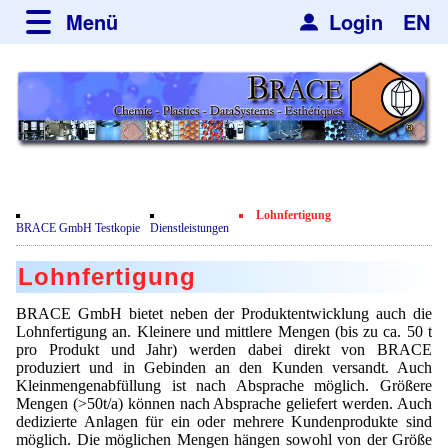
Menü
Login
EN
über BRACE
Typographie und Grundelemente
Neues
Leistungen
Newsletter
Veranstaltungen
Newsticker
Nachrichten
Engineering
Lohnfertigung
Neubau
BRACE GmbH Testkopie
Dienstleistungen
Mikrokugelanlagen
Spherisator Serie
Film
Lohnfertigung
Heizkammern
Ältere Modelle
Dienstleistungen
Zertifikate
BRACE GmbH bietet neben der Produktentwicklung auch die
Trockner
Spherisator M2
Lohnfertigung an. Kleinere und mittlere Mengen (bis zu ca. 50 t
Datenschutzerklärung
Mikrokugeln und Verfahren
Anwendungen
pro Produkt und Jahr) werden dabei direkt von BRACE
Sortieranlagen
Pilotanlagen
produziert und in Gebinden an den Kunden versandt. Auch
Mikrokapseln
Aromakapseln
Informationsmaterial
Kleinmengenabfüllung ist nach Absprache möglich. Größere
Angebotsanfrage
Produktionsanlagen
Mengen (>50t/a) können nach Absprache geliefert werden. Auch
Mikroverkapselung
Bleichmittel
dedizierte Anlagen für ein oder mehrere Kundenprodukte sind
Hf and ZrHf mixed Microspheres
Jobbörse
möglich. Die möglichen Mengen hängen sowohl von der Größe
Viskosimeter