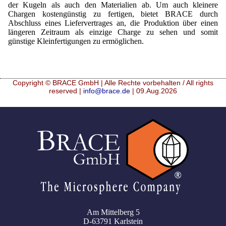
Emulgatoren
der Kugeln als auch den Materialien ab. Um auch kleinere
Ultra spherical granulation (english)
Kontakt
Chargen kostengünstig zu fertigen, bietet BRACE durch
Druckhärtemessung
Abschluss eines Liefervertrages an, die Produktion über einen
Geschmacksmaskierung
Ultra spherical granulation (francais)
längeren Zeitraum als einzige Charge zu sehen und somit
Ultraschallbäder
Adressen
Suche
günstige Kleinfertigungen zu ermöglichen.
Instant Kugeln
Des microbilles de granulométrie précise
Kontaktformular
Mitgliederseiten
Katalysatorträger
Runde Sache
Angebotsanfrage
Keramiken
Neu Registrieren
Login
Copyright © BRACE GmbH | Alle Rechte vorbehalten / All rights
Fraunhofer UMSICHT Tage
reserved |
info@brace.de
| 09.Aug.2026
Anfahrt
Keramische Hohlkugeln
Zusatzinformationen
Probiotics Encapsulation
Neu Registrieren
Bestätigungsseite Anfrage
Kosmetik
Passwort vergessen
Powering Green Chemistry with Microspheres and
Microcapsules
Metalle
Pharmazeutika
Polymere
Probiotika
Am Mittelberg 5
Sehr kleine Kapseln
D-63791 Karlstein