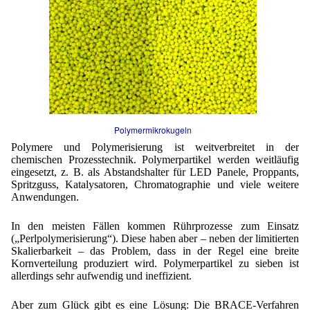
Lohnfertigung
Emulgatoren
Ultra spherical granulation (english)
Kontakt
Druckhärtemessung
Geschmacksmaskierung
Ultra spherical granulation (francais)
Ultraschallbäder
Adressen
Suche
Instant Kugeln
Des microbilles de granulométrie précise
Kontaktformular
Mitgliederseiten
Katalysatorträger
Runde Sache
Angebotsanfrage
Keramiken
Neu Registrieren
Login
Fraunhofer UMSICHT Tage
Anfahrt
Polymermikrokugeln
Keramische Hohlkugeln
Zusatzinformationen
Probiotics Encapsulation
Neu Registrieren
Polymere und Polymerisierung ist weitverbreitet in der
Bestätigungsseite Anfrage
chemischen Prozesstechnik. Polymerpartikel werden weitläufig
Kosmetik
Passwort vergessen
Powering Green Chemistry with Microspheres and
eingesetzt, z. B. als Abstandshalter für LED Panele, Proppants,
Microcapsules
Spritzguss, Katalysatoren, Chromatographie und viele weitere
Metalle
Anwendungen.
Pharmazeutika
In den meisten Fällen kommen Rührprozesse zum Einsatz
(„Perlpolymerisierung“). Diese haben aber – neben der limitierten
Skalierbarkeit – das Problem, dass in der Regel eine breite
Kornverteilung produziert wird. Polymerpartikel zu sieben ist
Probiotika
allerdings sehr aufwendig und ineffizient.
Sehr kleine Kapseln
Aber zum Glück gibt es eine Lösung: Die BRACE-Verfahren