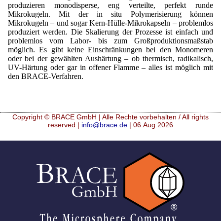
produzieren monodisperse, eng verteilte, perfekt runde
Staubreduktion
Mikrokugeln. Mit der in situ Polymerisierung können
Mikrokugeln – und sogar Kern-Hülle-Mikrokapseln – problemlos
Tabak
produziert werden. Die Skalierung der Prozesse ist einfach und
problemlos vom Labor- bis zum Großproduktionsmaßstab
Tierernährung
möglich. Es gibt keine Einschränkungen bei den Monomeren
oder bei der gewählten Aushärtung – ob thermisch, radikalisch,
Vitamine
UV-Härtung oder gar in offener Flamme – alles ist möglich mit
den BRACE-Verfahren.
Copyright © BRACE GmbH | Alle Rechte vorbehalten / All rights
reserved |
info@brace.de
| 06.Aug.2026