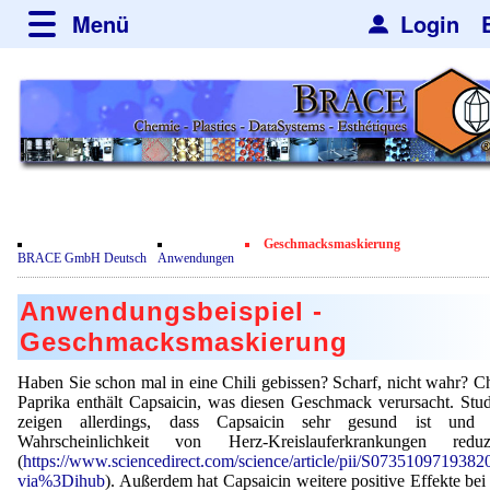
Menü
Login
über BRACE
Leistungen
Neues
Newsticker
Newsletter
Veranstaltungen
Neubau
Nachrichten
Engineering
Film
Geschmacksmaskierung
BRACE GmbH Deutsch
Anwendungen
Mikrokugelanlagen
Spherisator Serie
Kundenrezensionen
Anwendungsbeispiel -
Heizkammern
Spherisator M2
Dienstleistungen
Zertifikate
Geschmacksmaskierung
Trockner
Pilotanlagen
Datenschutzerklärung
Mikrokugeln und Verfahren
Anwendungen
Haben Sie schon mal in eine Chili gebissen? Scharf, nicht wahr? Ch
Sortieranlagen
Produktionsanlagen
Paprika enthält Capsaicin, was diesen Geschmack verursacht. Stu
Kontakt
Mikrokapseln
Aromakapseln
Informationsmaterial
zeigen allerdings, dass Capsaicin sehr gesund ist und 
Gebrauchte Maschinen - Angebote
Angebotsanfrage
Wahrscheinlichkeit von Herz-Kreislauferkrankungen reduzi
Mikroverkapselung
Emulgatoren
(
https://www.sciencedirect.com/science/article/pii/S0735109719382
Hf and ZrHf mixed Microspheres
Jobbörse
Angebotsanfrage
via%3Dihub
). Außerdem hat Capsaicin weitere positive Effekte bei