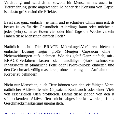
Lohnfertigung
Verdauung und wird daher sowohl für Menschen als auch in 
Ultra spherical granulation (english)
Kontakt
Tierernährung gerne angewendet. Je höher der Konsum von Capsa
Mietanlagen
ist, desto größer sind die Effekte.
Instant Kugeln
Ultra spherical granulation (francais)
Kontaktformular
Suche
Angebotsanfrage
Katalysatorträger
Es ist also ganz einfach – je mehr und je schärfere Chilis man isst, d
Des microbilles de granulométrie précise
besser ist es für die Gesundheit. Allerdings kann oder möchte n
Angebotsanfrage
Mitgliederseiten
Keramische Hohlkugeln
jeder (sehr) scharfes Essen vier oder fünf Tage die Woche verzeh
Runde Sache
Haben diese Menschen einfach Pech?
Bewertungsseite
Polymere
Neu Registrieren
Login
Fraunhofer UMSICHT Tage
Natürlich nicht! Die BRACE Mikrokugel-Verfahren bieten e
Anfahrt
Soluspheres
Zusatzinformationen
einfache Lösung sogar große Mengen Capsaicin ohne 
Probiotics Encapsulation
Neu Registrieren
Nebenwirkungen aufzunehmen. Wie das geht? Ganz einfach, mit 
Registrierung
Staubreduktion
Bestätigungsseite Registrierung
BRACE-Verfahren lassen sich unzählige (stark schmecken
Powering Green Chemistry with Microspheres and
Inhaltsstoffe in pflanzliche Fette oder Hydrokolloide einbetten un
Bestätigungsseite Anfrage
Microcapsules
den Geschmack völlig maskieren, ohne allerdings die Aufnahme in
Angebotsanfrage
Account Aktiviert
Körper zu behindern.
Bestätigungsseite Bewertung
Shaping of Alginate–Silica Hybrid Materials
Passwort vergessen
Nicht nur Menschen, auch Tiere können von den vielfältigen Vorte
Recovery of cobalt from dilute aqueous solutions
natürlicher Aktivstoffe wie Capsaicin, Knoblauch oder einer Viel
von essenziellen Ölen profitieren. Damit diese jedoch von den s
Development of alumina microspheres with controlled s
schmeckenden Aktivstoffen nicht abgeschreckt werden, ist e
and shape
Geschmacksmaskierung unerlässlich.
Prilling technology at Gala