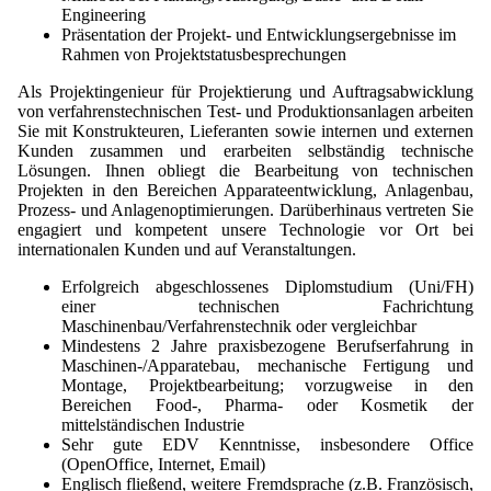
Engineering
Staubreduktion
Präsentation der Projekt- und Entwicklungsergebnisse im
Rahmen von Projektstatusbesprechungen
Tabak
Als Projektingenieur für Projektierung und Auftragsabwicklung
Tierernährung
von verfahrenstechnischen Test- und Produktionsanlagen arbeiten
Sie mit Konstrukteuren, Lieferanten sowie internen und externen
Vitamine
Kunden zusammen und erarbeiten selbständig technische
Lösungen. Ihnen obliegt die Bearbeitung von technischen
Projekten in den Bereichen Apparateentwicklung, Anlagenbau,
Prozess- und Anlagenoptimierungen. Darüberhinaus vertreten Sie
engagiert und kompetent unsere Technologie vor Ort bei
internationalen Kunden und auf Veranstaltungen.
Erfolgreich abgeschlossenes Diplomstudium (Uni/FH)
einer technischen Fachrichtung
Maschinenbau/Verfahrenstechnik oder vergleichbar
Mindestens 2 Jahre praxisbezogene Berufserfahrung in
Maschinen-/Apparatebau, mechanische Fertigung und
Montage, Projektbearbeitung; vorzugweise in den
Bereichen Food-, Pharma- oder Kosmetik der
mittelständischen Industrie
Sehr gute EDV Kenntnisse, insbesondere Office
(OpenOffice, Internet, Email)
Englisch fließend, weitere Fremdsprache (z.B. Französisch,