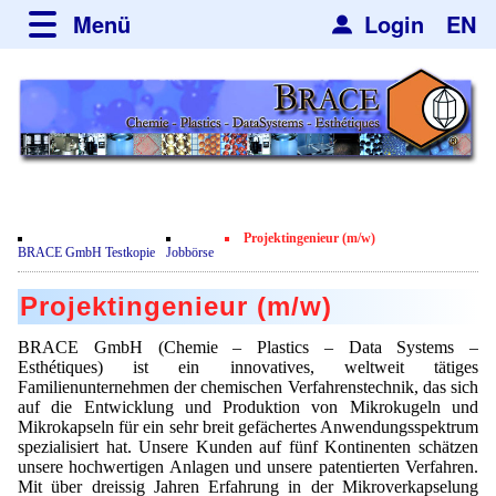
Menü
Login
EN
über BRACE
Typographie und Grundelemente
Neues
Leistungen
Newsletter
Veranstaltungen
Newsticker
Nachrichten
Engineering
Projektingenieur (m/w)
Neubau
BRACE GmbH Testkopie
Jobbörse
Mikrokugelanlagen
Spherisator Serie
Film
Projektingenieur (m/w)
Heizkammern
Ältere Modelle
Dienstleistungen
Zertifikate
BRACE GmbH (Chemie – Plastics – Data Systems –
Trockner
Spherisator M2
Esthétiques) ist ein innovatives, weltweit tätiges
Datenschutzerklärung
Mikrokugeln und Verfahren
Anwendungen
Familienunternehmen der chemischen Verfahrenstechnik, das sich
Sortieranlagen
Pilotanlagen
auf die Entwicklung und Produktion von Mikrokugeln und
Mikrokapseln
Aromakapseln
Informationsmaterial
Mikrokapseln für ein sehr breit gefächertes Anwendungsspektrum
Angebotsanfrage
Produktionsanlagen
spezialisiert hat. Unsere Kunden auf fünf Kontinenten schätzen
Mikroverkapselung
Bleichmittel
unsere hochwertigen Anlagen und unsere patentierten Verfahren.
Hf and ZrHf mixed Microspheres
Jobbörse
Mit über dreissig Jahren Erfahrung in der Mikroverkapselung
Viskosimeter