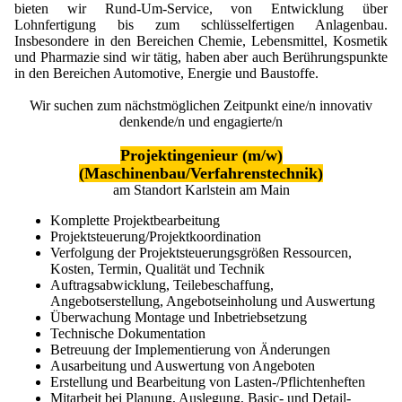
Lohnfertigung
Emulgatoren
bieten wir Rund-Um-Service, von Entwicklung über
Ultra spherical granulation (english)
Kontakt
Lohnfertigung bis zum schlüsselfertigen Anlagenbau.
Druckhärtemessung
Insbesondere in den Bereichen Chemie, Lebensmittel, Kosmetik
Geschmacksmaskierung
Ultra spherical granulation (francais)
und Pharmazie sind wir tätig, haben aber auch Berührungspunkte
Ultraschallbäder
Adressen
Suche
in den Bereichen Automotive, Energie und Baustoffe.
Instant Kugeln
Des microbilles de granulométrie précise
Kontaktformular
Mitgliederseiten
Wir suchen zum nächstmöglichen Zeitpunkt eine/n innovativ
Katalysatorträger
Runde Sache
denkende/n und engagierte/n
Angebotsanfrage
Keramiken
Neu Registrieren
Login
Fraunhofer UMSICHT Tage
Projektingenieur (m/w)
Anfahrt
(Maschinenbau/Verfahrenstechnik)
Keramische Hohlkugeln
Zusatzinformationen
Probiotics Encapsulation
Neu Registrieren
am Standort Karlstein am Main
Bestätigungsseite Anfrage
Kosmetik
Passwort vergessen
Powering Green Chemistry with Microspheres and
Komplette Projektbearbeitung
Microcapsules
Projektsteuerung/Projektkoordination
Metalle
Verfolgung der Projektsteuerungsgrößen Ressourcen,
Kosten, Termin, Qualität und Technik
Pharmazeutika
Auftragsabwicklung, Teilebeschaffung,
Angebotserstellung, Angebotseinholung und Auswertung
Polymere
Überwachung Montage und Inbetriebsetzung
Technische Dokumentation
Probiotika
Betreuung der Implementierung von Änderungen
Ausarbeitung und Auswertung von Angeboten
Erstellung und Bearbeitung von Lasten-/Pflichtenheften
Sehr kleine Kapseln
Mitarbeit bei Planung, Auslegung, Basic- und Detail-