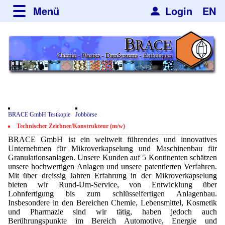
Menü
Login
EN
über BRACE
Typographie und Grundelemente
Neues
Leistungen
Newsletter
Veranstaltungen
Newsticker
Nachrichten
Engineering
Neubau
BRACE GmbH Testkopie
Jobbörse
Mikrokugelanlagen
Spherisator Serie
Technischer Zeichner/Konstrukteur (m/w)
Film
BRACE GmbH ist ein weltweit führendes und innovatives
Heizkammern
Ältere Modelle
Dienstleistungen
Unternehmen für Mikroverkapselung und Maschinenbau für
Zertifikate
Granulationsanlagen. Unsere Kunden auf 5 Kontinenten schätzen
Trockner
Spherisator M2
unsere hochwertigen Anlagen und unsere patentierten Verfahren.
Datenschutzerklärung
Mikrokugeln und Verfahren
Anwendungen
Mit über dreissig Jahren Erfahrung in der Mikroverkapselung
Sortieranlagen
Pilotanlagen
bieten wir Rund-Um-Service, von Entwicklung über
Mikrokapseln
Aromakapseln
Informationsmaterial
Lohnfertigung bis zum schlüsselfertigen Anlagenbau.
Angebotsanfrage
Produktionsanlagen
Insbesondere in den Bereichen Chemie, Lebensmittel, Kosmetik
Mikroverkapselung
Bleichmittel
und Pharmazie sind wir tätig, haben jedoch auch
Hf and ZrHf mixed Microspheres
Jobbörse
Berührungspunkte im Bereich Automotive, Energie und
Viskosimeter