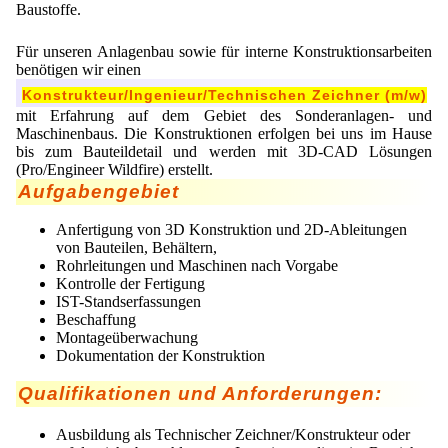
Lohnfertigung
Emulgatoren
Baustoffe.
Ultra spherical granulation (english)
Kontakt
Druckhärtemessung
Geschmacksmaskierung
Für unseren Anlagenbau sowie für interne Konstruktionsarbeiten
Ultra spherical granulation (francais)
Ultraschallbäder
benötigen wir einen
Adressen
Suche
Instant Kugeln
Des microbilles de granulométrie précise
Konstrukteur/Ingenieur/Technischen Zeichner (m/w)
Kontaktformular
mit Erfahrung auf dem Gebiet des Sonderanlagen- und
Mitgliederseiten
Katalysatorträger
Runde Sache
Maschinenbaus. Die Konstruktionen erfolgen bei uns im Hause
Angebotsanfrage
bis zum Bauteildetail und werden mit 3D-CAD Lösungen
Keramiken
Neu Registrieren
Login
Fraunhofer UMSICHT Tage
(Pro/Engineer Wildfire) erstellt.
Anfahrt
Aufgabengebiet
Keramische Hohlkugeln
Zusatzinformationen
Probiotics Encapsulation
Neu Registrieren
Bestätigungsseite Anfrage
Anfertigung von 3D Konstruktion und 2D-Ableitungen
Kosmetik
Passwort vergessen
Powering Green Chemistry with Microspheres and
von Bauteilen, Behältern,
Microcapsules
Rohrleitungen und Maschinen nach Vorgabe
Metalle
Kontrolle der Fertigung
IST-Standserfassungen
Pharmazeutika
Beschaffung
Montageüberwachung
Polymere
Dokumentation der Konstruktion
Probiotika
Qualifikationen und Anforderungen:
Sehr kleine Kapseln
Ausbildung als Technischer Zeichner/Konstrukteur oder