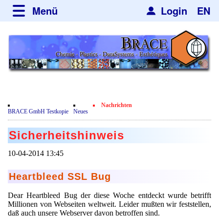
Menü
Login
EN
über BRACE
Typographie und Grundelemente
Neues
Leistungen
Newsletter
Veranstaltungen
Newsticker
Nachrichten
Engineering
Nachrichten
Neubau
BRACE GmbH Testkopie
Neues
Mikrokugelanlagen
Spherisator Serie
Film
Sicherheitshinweis
Heizkammern
Ältere Modelle
Dienstleistungen
Zertifikate
10-04-2014 13:45
Trockner
Spherisator M2
Datenschutzerklärung
Mikrokugeln und Verfahren
Anwendungen
Sortieranlagen
Heartbleed SSL Bug
Pilotanlagen
Mikrokapseln
Aromakapseln
Informationsmaterial
Angebotsanfrage
Dear Heartbleed Bug der diese Woche entdeckt wurde betrifft
Produktionsanlagen
Mikroverkapselung
Millionen von Webseiten weltweit. Leider mußten wir feststellen,
Bleichmittel
Hf and ZrHf mixed Microspheres
Jobbörse
daß auch unsere Webserver davon betroffen sind.
Viskosimeter