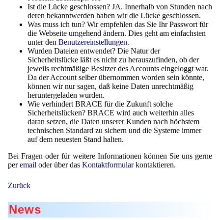
Ist die Lücke geschlossen? JA. Innerhalb von Stunden nach
Staubreduktion
deren bekanntwerden haben wir die Lücke geschlossen.
Was muss ich tun? Wir empfehlen das Sie Ihr Passwort für
Tabak
die Webseite umgehend ändern. Dies geht am einfachsten
unter den
Benutzereinstellungen
.
Tierernährung
Wurden Dateien entwendet? Die Natur der
Sicherheitslücke läßt es nicht zu herauszufinden, ob der
Vitamine
jeweils rechtmäßige Besitzer des Accounts eingeloggt war.
Da der Account selber übernommen worden sein könnte,
können wir nur sagen, daß keine Daten unrechtmäßig
heruntergeladen wurden.
Wie verhindert BRACE für die Zukunft solche
Sicherheitslücken? BRACE wird auch weiterhin alles
daran setzen, die Daten unserer Kunden nach höchstem
technischen Standard zu sichern und die Systeme immer
auf dem neuesten Stand halten.
Bei Fragen oder für weitere Informationen können Sie uns gerne
per
email
oder über das
Kontaktformular
kontaktieren.
Zurück
News