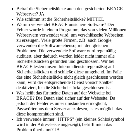
Lohnfertigung
Emulgatoren
Ultra spherical granulation (english)
Kontakt
Betraf die Sicherheitslücke auch den gesicherten BRACE
Druckhärtemessung
Geschmacksmaskierung
Webserver? JA
Ultra spherical granulation (francais)
Wie schlimm ist die Sicherheitslücke? MITTEL
Ultraschallbäder
Adressen
Suche
Warum verwendet BRACE unsichere Software? Der
Instant Kugeln
Des microbilles de granulométrie précise
Fehler wurde in einem Programm, das von vielen Millionen
Kontaktformular
Mitgliederseiten
Webservern verwendet wird, um verschlüsselte Webseiten
Katalysatorträger
Runde Sache
zu erzeugen. Viele große Firmen, z.B. auch Google,
Angebotsanfrage
verwenden die Software ebenso, mit den gleichen
Keramiken
Neu Registrieren
Login
Fraunhofer UMSICHT Tage
Problemen. Die verwendete Software wird regemäßig
Anfahrt
auditiert, aber dadurch werden leider nicht immer alle
Keramische Hohlkugeln
Zusatzinformationen
Probiotics Encapsulation
Neu Registrieren
Sicherheitslücken gefunden und geschlossen. Wir bei
Bestätigungsseite Anfrage
BRACE testen unsere Internetdienste regelmäßig auf
Kosmetik
Passwort vergessen
Powering Green Chemistry with Microspheres and
Sicherheitslücken und schließe diese umgehend. Im Falle
Microcapsules
das eine Sicherheitslücke nicht gleich geschlossen werden
Metalle
kann, wird der entsprechende Dienst vorsichtshalber
deaktiviert, bis die Sicherheitslücke geschlossen ist.
Pharmazeutika
Was heißt das für meine Daten auf der Webseite bei
BRACE? Die Daten sind sicher auf der Webseite. Da
Polymere
jedoch der Fehler es unter umständen ermöglicht,
Passwörter aus dem Server auszulesen, ist es möglich das
Probiotika
diese kompromittiert sind.
Ich verwende immer "HTTPS" (ein kleines Schloßsymbol
wird in der Adressleiste angezeigt), betrifft mich das
Sehr kleine Kapseln
Problem überhaupt? JA